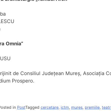
aba
OLESCU
a
ra Omnia“
RUSU
ijinit de Consiliul Județean Mureș, Asociația 
udium Prospero.
Posted in
Post
Tagged
cercetare
,
ictm
,
mures
,
premiile
,
teatr