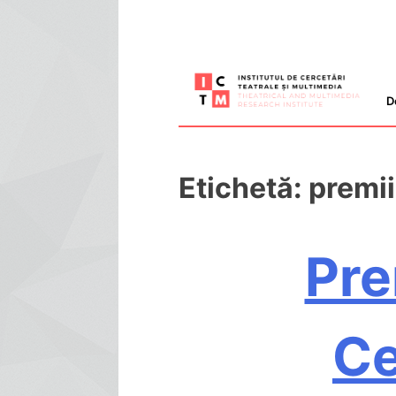
Skip
to
D
content
Etichetă:
premii
Pre
Ce