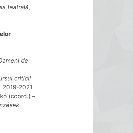
ia teatrală
,
telor
 Oameni de
sul criticii
te, 2019-2021
ó (coord.) –
emzések
,