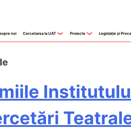
espre noi
Cercetarea la UAT
Proiecte
Legislație și Proc
le
miile Institutulu
rcetări Teatrale