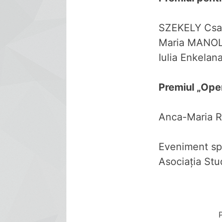
SZEKELY Cs
Maria MAN
Iulia Enkelan
Premiul „Ope
Anca-Maria 
Eveniment spr
Asociația St