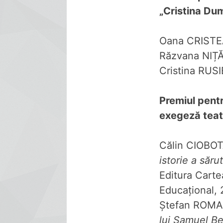
„Cristina Du
Oana CRIST
Răzvana NIȚ
Cristina RUS
Premiul pentr
exegeză teat
Călin CIOBOT
istorie a sărut
Editura Cart
Educațional,
Ștefan ROMA
lui Samuel Be