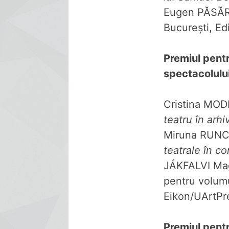
Eugen PĂSĂR
București, Ed
Premiul pentru
spectacolului
Cristina MO
teatru în arhi
Miruna RUNC
teatrale în 
JÁKFALVI Mag
pentru volum
Eikon/UArtPr
Premiul pent