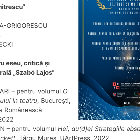
mitrescu“
EA-GRIGORESCU
Ă
IECKI
u eseu, critică și
rală „
Szabó Lajos“
ARI – pentru volumul
O
ului în teatru
, București,
ea Românească
 2022
N – pentru volumul
Hei, du(d)e!
Strategiile abs
ckett
, Târgu Mureș, UArtPress, 2022