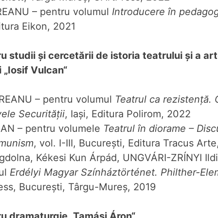
EANU – pentru volumul
Introducere în pedagog
itura Eikon, 2021
 studii și cercetării de istoria teatrului și a ar
 „Iosif Vulcan“
DREANU – pentru volumul
Teatrul ca rezistență.
vele Securității
, Iași, Editura Polirom, 2022
AN – pentru volumele
Teatrul în diorame – Discur
comunism
, vol. I-III, București, Editura Tracus Ar
dolna, Kékesi Kun Árpád, UNGVÁRI-ZRÍNYI Ildik
ul
Erdélyi Magyar Színháztörténet. Philther-El
ess, București, Târgu-Mureș, 2019
ru dramaturgie „
Tamási Áron“