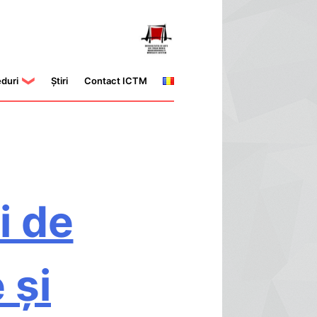
eduri
Știri
Contact ICTM
i de
 și