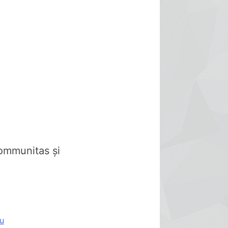
Communitas și
u