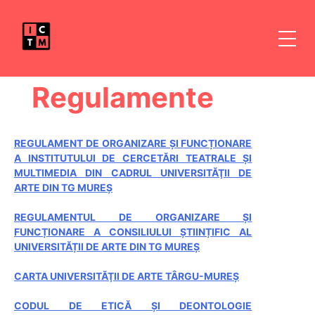
Skip
to
content
Regulamente
REGULAMENT DE ORGANIZARE ŞI FUNCȚIONARE
A INSTITUTULUI DE CERCETĂRI TEATRALE ȘI
MULTIMEDIA DIN CADRUL UNIVERSITĂŢII DE
ARTE DIN TG MUREȘ
REGULAMENTUL DE ORGANIZARE ȘI
FUNCȚIONARE A CONSILIULUI ȘTIINȚIFIC AL
UNIVERSITĂȚII DE ARTE DIN TG MUREȘ
CARTA UNIVERSITĂŢII DE ARTE TÂRGU-MUREŞ
CODUL DE ETICĂ ŞI DEONTOLOGIE