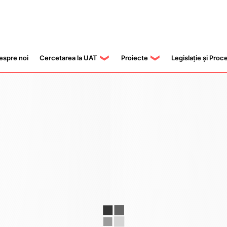
espre noi
Cercetarea la UAT
Proiecte
Legislație și Proc